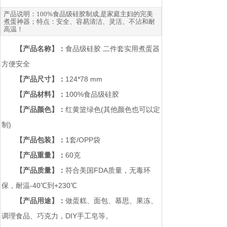
产品说明：100%食品级硅胶制成,是家庭主妇的完美
煮蛋神器；特点：安全、容易清洁、灵活、不沾和耐
高温！
【产品名称】：
食品级硅胶 二件套实用煮蛋器
方便安全
【产品尺寸】：
124*78 mm
【产品材料】
：
100%食品级硅胶
【产品颜色】：
红黄篮绿色(其他颜色也可以定
制)
【产品包装】：
1套/OPP袋
【产品重量】：
60克
【产品质量】：
符合美国FDA质量，无毒环
保，耐温-40℃到+230℃
【产品用途】：
做蛋糕、面包、慕思、果冻、
调理食品、巧克力，DIY手工皂等。