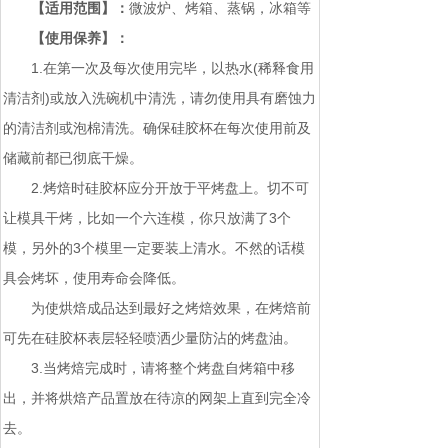
【适用范围】：
微波炉、烤箱、蒸锅，冰箱等
【使用保养】：
1.在第一次及每次使用完毕，以热水(稀释食用
清洁剂)或放入洗碗机中清洗，请勿使用具有磨蚀力
的清洁剂或泡棉清洗。确保硅胶杯在每次使用前及
储藏前都已彻底干燥。
2.烤焙时硅胶杯应分开放于平烤盘上。切不可
让模具干烤，比如一个六连模，你只放满了3个
模，另外的3个模里一定要装上清水。不然的话模
具会烤坏，使用寿命会降低。
为使烘焙成品达到最好之烤焙效果，在烤焙前
可先在硅胶杯表层轻轻喷洒少量防沾的烤盘油。
3.当烤焙完成时，请将整个烤盘自烤箱中移
出，并将烘焙产品置放在待凉的网架上直到完全冷
去。