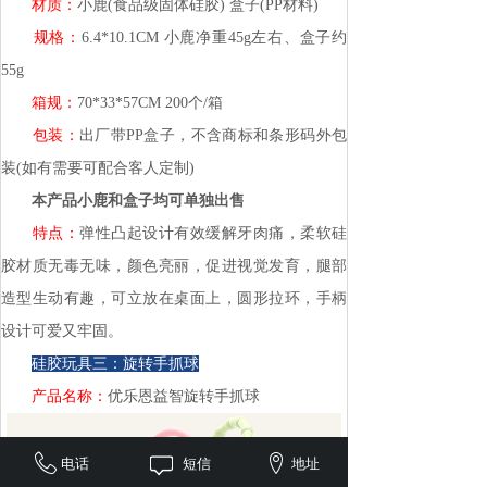
材质：
小鹿(食品级固体硅胶) 盒子(PP材料)
规格：
6.4*10.1CM 小鹿净重45g左右、盒子约
55g
箱规：
70*33*57CM 200个/箱
包装：
出厂带PP盒子，不含商标和条形码外包
装(如有需要可配合客人定制)
本产品小鹿和盒子均可单独出售
特点：
弹性凸起设计有效缓解牙肉痛，柔软硅
胶材质无毒无味，颜色亮丽，促进视觉发育，腿部
造型生动有趣，可立放在桌面上，圆形拉环，手柄
设计可爱又牢固。
硅胶玩具三：旋转手抓球
产品名称：
优乐恩益智旋转手抓球
电话
短信
地址