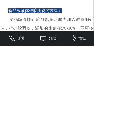
食品级液体硅胶变硬的方法：
食品级液体硅胶可以在硅胶内加入适量的硅
油，把硅胶调软，添加的比例在5%-10%，不可多
加，硅油添加量太多的话，会影响硅胶的拉力!或者
电话
短信
地址
是可以用硅胶调硅胶，也就是说用低硬度的硅胶掺
在高硬度的硅胶内，这样就把硅胶的硬度中和了!这
种方法对硅胶的性能没有影响(建议用该方法)!
食品级液体硅胶偏软调硬的方法：可以在的硅
胶内加入适量的增硬剂，增硬剂的添加比例是5%左
右，加在硅胶的B组分内，搅拌均匀就可以的了!
其他网友关于如何让硅胶产品变硬的观点：
网友一：
1、提高乙烯基含量和含氢硅油的氢含量。
2、添加白炭黑。