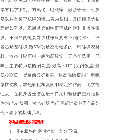
液态硅胶突出体现在弹性优良、压缩率高、耐热耐
寒耐化学溶剂、耐氧化、电绝缘、散热等等。硅胶
是以从石英中获得的硅元素为基础，并由硅原子粘
附诸如甲基、乙烯基等侧链而形成的饱和非极性橡
胶。不同的侧链会导致硅橡胶具有不同的特性，甲
基乙烯基硅橡胶(VMQ)是应用较多的一种硅橡胶材
料。液态硅胶原料一般为凝胶状，无色半透明，无
味。主要特点是既耐高温(最高 300℃)又耐低温(最
低-100℃)，是目前最好耐寒、耐高温橡胶;同时电绝
缘性优良，对热氧化和臭氧的稳定性很高，化学惰
性大。在机身各处潜在进水口采用硅橡胶密封结构
件(液态硅胶圈、液态硅胶垫)是保证消费电子产品外
壳不漏水的基础手段。
液态
硅橡胶圈性能
1、
具有极好的密封性能，防水不漏。