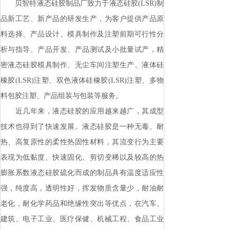
贝智特液态硅胶制品厂致力于液态硅胶(LSR)制
品新工艺、新产品的研发生产，为客户提供产品原
料选择、产品设计、模具制作及注塑前期可行性分
析与指导、产品开发、产品测试及小批量试产，精
密液态硅胶模具制作、无尘车间注塑生产、液体硅
橡胶(LSR)注塑、双色液体硅橡胶(LSR)注塑、多物
料包胶注塑、产品组装与包装等服务。
近几年来，液态硅胶的应用越来越广，其成型
技术也得到了快速发展。液态硅胶是一种无毒、耐
热、高复原性的柔性热固性材料，其流变行为主要
表现为低黏度、快速固化、剪切变稀以及较高的热
膨胀系数液态硅胶硫化而成的制品具有温度适应性
强，纯度高，透明性好，挥发物质含量少，耐油耐
老化，耐化学药品和绝缘性突出等优点，在汽车、
建筑、电子工业、医疗保健、机械工程、食品工业