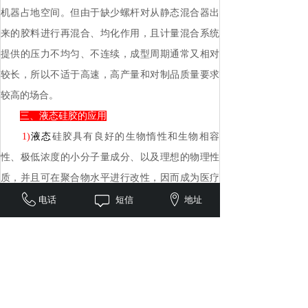
机器占地空间。但由于缺少螺杆对从静态混合器出
来的胶料进行再混合、均化作用，且计量混合系统
提供的压力不均匀、不连续，成型周期通常又相对
较长，所以不适于高速，高产量和对制品质量要求
较高的场合。
三、液态硅胶的应用
1)
液态
硅胶具有良好的生物惰性和生物相容
性、极低浓度的小分子量成分、以及理想的物理性
质，并且可在聚合物水平进行改性，因而成为医疗
器械和医疗制品的首选材料。其应用如，医用装置
电话
短信
地址
阀门或密封条、医疗植入体、医用手套、医用导管
和球囊和人工器官、牙科印模材料，助听器的生物
针等。由于医用领域制品，其利润率高，市场空间
大，所以发展液态硅胶在医用领域中的应用，有着
广阔的前景和深远的意义。