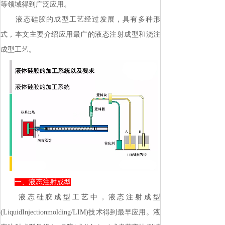
等领域得到广泛应用。
液态硅胶的成型工艺经过发展，具有多种形
式，本文主要介绍应用最广的液态注射成型和浇注
成型工艺。
一、液态注射成型
液态硅胶成型工艺中，液态注射成型
(LiquidInjectionmolding/LIM)技术得到最早应用。液