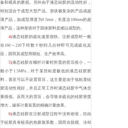
备和模具的磨损。另外由于液态硅胶的流动性好，
特别适合于成型大型产品、形状极复杂的产品或超
薄产品，如成型厚度为0.5mm，长度达100mm的超
薄产品，这种形状对于固体胶料是难以成型的。
4)
液态硅胶的硫化速度很快。注射成型时一般
在160～220下经数十秒到几分钟即可完成硫化反
应，因而其成型周期短、生产效率高。
5)
液态硅胶在螺杆计量时所需的背压很小，一
般小于1.5MPa，对于某些粘度极低的液态硅胶胶
料，甚至可以不设置背压，这主要是由于低粘度硅
胶流动性很好，并且正常工作时液态硅胶中气体含
量很低。反而大的背压，会导致未硫化的硅胶密度
增大，破坏计量装置的精确计量效果。
6)
液态硅胶在注射成型过程中没有收缩，但由
于硅胶具有较高的热膨胀系数，因而在脱模、冷却